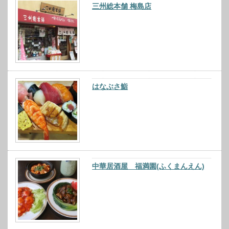
三州総本舗 梅島店
はなぶさ鮨
中華居酒屋 福満園(ふくまんえん)